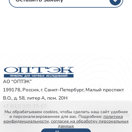
АО “ОПТЭК”
199178, Россия, г. Санкт-Петербург, Малый проспект
В.О., д. 58, литер А, пом. 20Н
+7 (812) 325-55-67
Мы обрабатываем cookies, чтобы сделать наш сайт удобнее
+7 (812) 327-72-22
Политика конфиденциальности
и персонализированнее для вас. Подробнее:
политика
конфиденциальности
,
согласие на обработку персональных
info@optec.ru
Все права защищены
данных